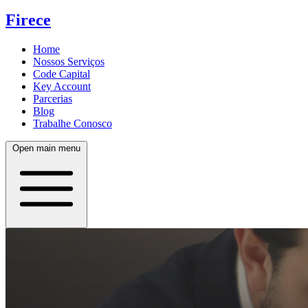
Firece
Home
Nossos Serviços
Code Capital
Key Account
Parcerias
Blog
Trabalhe Conosco
Open main menu